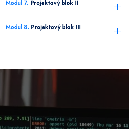
Modul 7.
Projektový blok II
Roadmapu pro
produkcionalizaci. Jak z
Modul 8.
Projektový blok III
prototypu udělat produkční
řešení.
Přístup k lektorovi i po
skončení kurzu pro follow-up
dotazy.