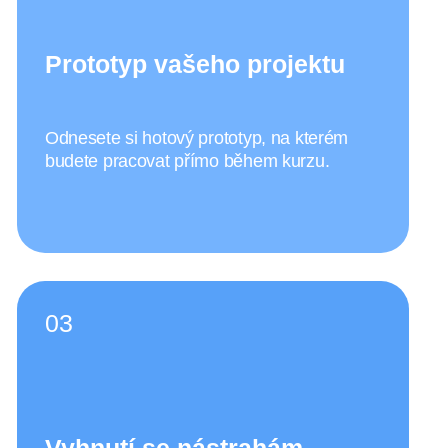
Případové studie
Rozebereme SaaS MVP, interní nástroje i
sales a marketing automatizaci.
05
Individuální
konzultace
Lektor je vám k dispozici po celou dobu
kurzu.