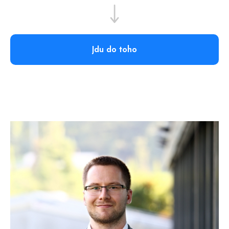
30,000+
Absolventů po celém světě
Jdu do toho
2000+
Pořádaných webinářů.
2000+
Pořádaných kurzů.