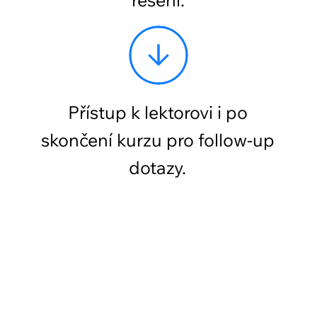
Praktické dovednosti.
Skutečné příležitosti.
Online kurzy Academy of
Digital Industries vám
otevírají dveře k profesnímu
rozvoji. Učíme jen to, co
opravdu využijete. V
komunitě, která vás podpoří.
Pracujte na reálných
projektech. Zapojte se do
inspirativních hackathonů.