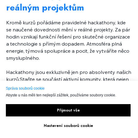
reálným projektům
Kromě kurzů pořádáme pravidelné hackathony, kde
se naučené dovednosti mění v reálné projekty. Za pár
hodin vznikají funkční řešení pro skutečné organizace
a technologie s přímým dopadem. Atmosféra plná
energie, týmová spolupráce a pocit, že vytváříte něco
smysluplného.
Hackathony jsou exkluzivně jen pro absolventy našich
kurzů.Staňte se součástí aktivní komunity, která nejen
studuje, ale skutečně tvoří.
Správa souborů cookie
Abyste u nás měli ten nejlepší zážitek, používáme soubory cookie.
Přijmout vše
Nastavení souborů cookie