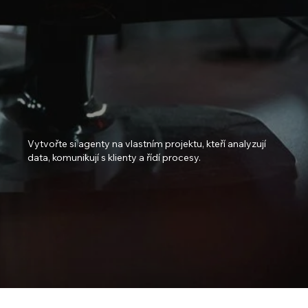
16 hodin praktického online
kurzu. Stovky hodin
ušetřeného času.
Vytvořte si agenty na vlastním projektu, kteří analyzují
data, komunikují s klienty a řídí procesy.
Early Bird cena:
9 349 Kč (do 31. 1.)
Plná cena:
11 000 Kč