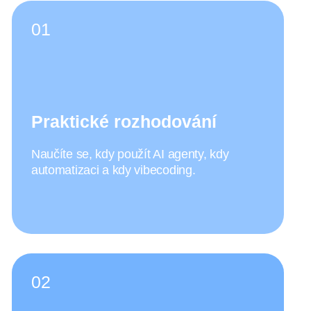
Odnesete si hotový prototyp, na kterém
budete pracovat přímo během kurzu.
03
Vyhnutí se nástrahám
Poznáte nejčastější pasti AI a
automatizace: halucinace, škálovatelnost,
náklady.
04