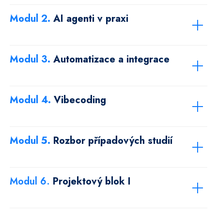
Modul 2.
AI agenti v praxi
Praktické zkušenosti s nástroji
Modul 3.
Automatizace a integrace
jako Make, n8n, Zapier a AI
agenty.
Modul 4.
Vibecoding
Modul 5.
Rozbor případových studií
Portfolio případových studií z
SaaS, interních nástrojů a
automatizace.
Modul 6.
Projektový blok I