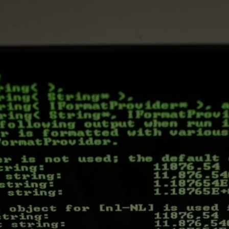
Podívejte se na obsah kurzu
Celkem 16 hodin praktické
výuky. Začneme u základů a
nástrojů, projdeme si reálné
případové studie a pak se
ponoříme do práce na vašich
projektech. Každý blok
kombinuje teorii s praxí.