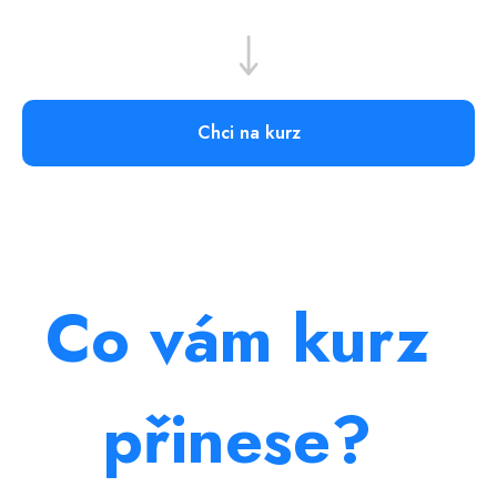
přinese?
01
Chci na kurz
Praktické rozhodování
Naučíte se, kdy použít AI agenty, kdy
automatizaci a kdy vibecoding.
02
Prototyp vašeho projektu