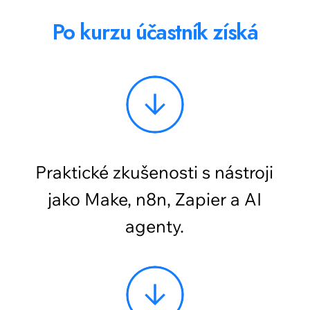
Možnost rozdělit platbu
do 3 splátek bez navýšení
Začátek kurzu:
9.2. 2026